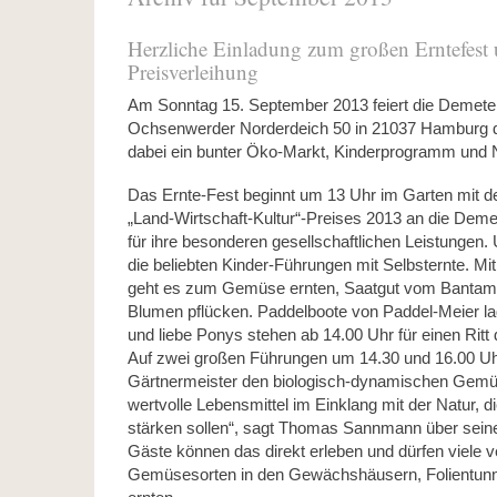
Herzliche Einladung zum großen Erntefest 
Preisverleihung
Am Sonntag 15. September 2013 feiert die Demet
Ochsenwerder Norderdeich 50 in 21037 Hamburg da
dabei ein bunter Öko-Markt, Kinderprogramm und N
Das Ernte-Fest beginnt um 13 Uhr im Garten mit d
„Land-Wirtschaft-Kultur“-Preises 2013 an die Dem
für ihre besonderen gesellschaftlichen Leistungen.
die beliebten Kinder-Führungen mit Selbsternte. M
geht es zum Gemüse ernten, Saatgut vom Bantam-
Blumen pflücken. Paddelboote von Paddel-Meier lad
und liebe Ponys stehen ab 14.00 Uhr für einen Ritt d
Auf zwei großen Führungen um 14.30 und 16.00 Uh
Gärtnermeister den biologisch-dynamischen Gemü
wertvolle Lebensmittel im Einklang mit der Natur, d
stärken sollen“, sagt Thomas Sannmann über seine
Gäste können das direkt erleben und dürfen viele 
Gemüsesorten in den Gewächshäusern, Folientunne