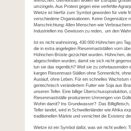
Menschen. Gemeinsam wollen wir Europas größte
umzingeln. Aus Protest gegen eine verfehlte Agrarpo
Wietze ist hierfür zum Symbol geworden für viele 
verschiedene Organisationen. Keine Gegensätze m
Marschrichtung: Allen Menschen wie Verbrauchern, 
Industriellen ins Gewissen zu reden, um den Wah
Ist es nicht wahnsinnig, 430 000 Hühnchen pro Ta
die in extra angelegten Riesenmastställen vorn übe
Hühnchen-Brüste gezüchtet wurden. Hühnchen, de
abgeschnitten wurden, damit sie sich nicht gegense
tun sie das eigentlich? Weil sie zu zehntausenden e
kargen Riesenmast-Ställen ohne Sonnenlicht, ohn
Auslauf, ohne Leben. Für ein schnelles Wachstum 
gentechnisch verändertem Futter wie Soja aus Bras
unseren Teller. Eine billige Überschussproduktion,
Riesenmastställe produzieren Unmengen von Gülle 
Wohin damit? Ins Grundwasser? Das Billigfleisch,
Teller landet, wird in Schwellenländer wie Afrika expo
traditionellen Märkte und vernichtet die Existenz de
Wietze ist ein Symbol dafür, was wir nicht wollen: T