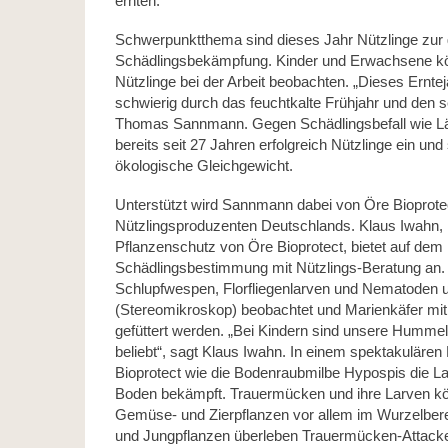
ernten.
Schwerpunktthema sind dieses Jahr Nützlinge zur g
Schädlingsbekämpfung. Kinder und Erwachsene kö
Nützlinge bei der Arbeit beobachten. „Dieses Erntej
schwierig durch das feuchtkalte Frühjahr und den
Thomas Sannmann. Gegen Schädlingsbefall wie Läu
bereits seit 27 Jahren erfolgreich Nützlinge ein und
ökologische Gleichgewicht.
Unterstützt wird Sannmann dabei von Öre Bioprotec
Nützlingsproduzenten Deutschlands. Klaus Iwahn, 
Pflanzenschutz von Öre Bioprotect, bietet auf dem 
Schädlingsbestimmung mit Nützlings-Beratung an
Schlupfwespen, Florfliegenlarven und Nematoden 
(Stereomikroskop) beobachtet und Marienkäfer mit 
gefüttert werden. „Bei Kindern sind unsere Humme
beliebt“, sagt Klaus Iwahn. In einem spektakulären 
Bioprotect wie die Bodenraubmilbe Hypospis die L
Boden bekämpft. Trauermücken und ihre Larven k
Gemüse- und Zierpflanzen vor allem im Wurzelbere
und Jungpflanzen überleben Trauermücken-Attacken