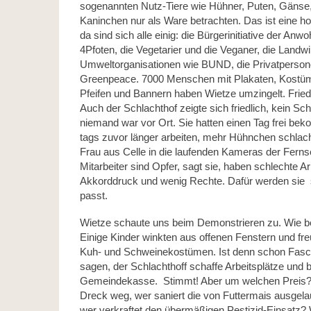
sogenannten Nutz-Tiere wie Hühner, Puten, Gänse,
Kaninchen nur als Ware betrachten. Das ist eine ho
da sind sich alle einig: die Bürgerinitiative der Anw
4Pfoten, die Vegetarier und die Veganer, die Landwi
Umweltorganisationen wie BUND, die Privatperso
Greenpeace. 7000 Menschen mit Plakaten, Kostüm
Pfeifen und Bannern haben Wietze umzingelt. Fried
Auch der Schlachthof zeigte sich friedlich, kein Sch
niemand war vor Ort. Sie hatten einen Tag frei b
tags zuvor länger arbeiten, mehr Hühnchen schlacht
Frau aus Celle in die laufenden Kameras der Fern
Mitarbeiter sind Opfer, sagt sie, haben schlechte A
Akkorddruck und wenig Rechte. Dafür werden sie 
passt.
Wietze schaute uns beim Demonstrieren zu. Wie 
Einige Kinder winkten aus offenen Fenstern und fre
Kuh- und Schweinekostümen. Ist denn schon Fasc
sagen, der Schlachthoff schaffe Arbeitsplätze und br
Gemeindekasse. Stimmt! Aber um welchen Preis?
Dreck weg, wer saniert die von Futtermais ausgel
wer verkraftet den übermäßigen Pestizid-Einsatz?