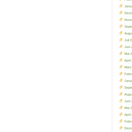
Janu
Deze
Nove
Sept
Augu
Juli 
Juni 
Mai 
April
März
Febr
Janu
Sept
Augu
Juni
Mai 
April
Febr
Deze