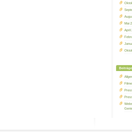
Okto
Sept
Augu
Mai 
April
Febr
Janu
Okto
Beiträge
Allge
Film
Press
Pres
Webs
Gent