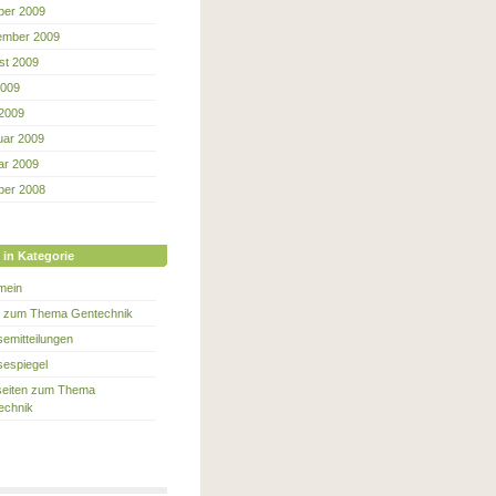
ber 2009
ember 2009
st 2009
2009
 2009
uar 2009
ar 2009
ber 2008
 in Kategorie
mein
e zum Thema Gentechnik
emitteilungen
sespiegel
eiten zum Thema
echnik