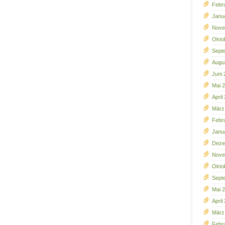
Febr
Janu
Nove
Okto
Sept
Augu
Juni
Mai 
April
März
Febr
Janu
Deze
Nove
Okto
Sept
Mai 
April
März
Febr