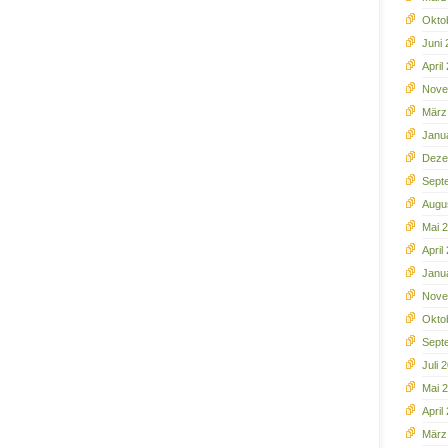
Okto
Juni
April
Nove
März
Janu
Deze
Sept
Augu
Mai 
April
Janu
Nove
Okto
Sept
Juli 
Mai 
April
März