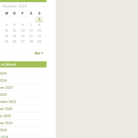
Oktober 2023
M
D
F
S
S
1
4
5
6
7
8
0
11
12
13
14
15
7
18
19
20
21
22
4
25
26
27
28
29
1
Apr »
e im Monat
 2024
 2024
ber 2023
 2023
mber 2022
uar 2020
ar 2020
uar 2019
 2018
 2018