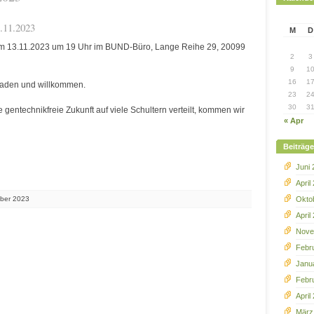
.11.2023
M
D
 am 13.11.2023 um 19 Uhr im BUND-Büro, Lange Reihe 29, 20099
2
3
9
1
16
1
eladen und willkommen.
23
2
30
3
e gentechnikfreie Zukunft auf viele Schultern verteilt, kommen wir
« Apr
Beiträg
Juni
April
ober 2023
Okto
April
Nove
Febr
Janu
Febr
April
März