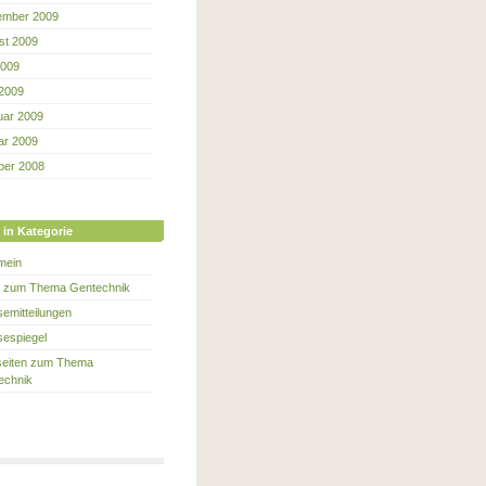
ember 2009
st 2009
2009
 2009
uar 2009
ar 2009
ber 2008
 in Kategorie
mein
e zum Thema Gentechnik
emitteilungen
sespiegel
eiten zum Thema
echnik