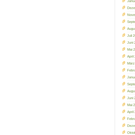
Janu
Deze
Nove
Sept
Augu
Juli 
Juni 
Mai 
April
März
Febr
Janu
Sept
Augu
Juni
Mai 
April
Febr
Deze
Okto