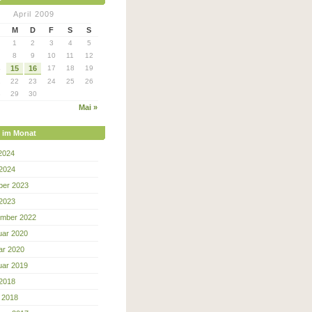
April 2009
M
D
F
S
S
1
2
3
4
5
8
9
10
11
12
4
15
16
17
18
19
1
22
23
24
25
26
8
29
30
Mai »
e im Monat
 2024
 2024
ber 2023
 2023
mber 2022
uar 2020
ar 2020
uar 2019
 2018
 2018