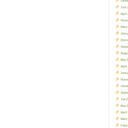
Okto
Juni
April
Nove
März
Janu
Deze
Sept
Augu
Mai 
April
Janu
Nove
Okto
Sept
Juli 
Mai 
April
März
Febr