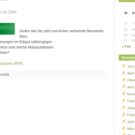
5.04.2009
M
D
6
7
13
1
Sorten wie der jetzt vom Acker verbannte Monsanto-
20
2
Mais
27
2
erungen im Erbgut selbst gegen
« Feb
rlich sind solche Manipulationen
Tiere?
Beiträg
el lesen (PDF).
Juni
April
il 2009
Okto
April
Nove
Febr
Janu
Febr
April
März