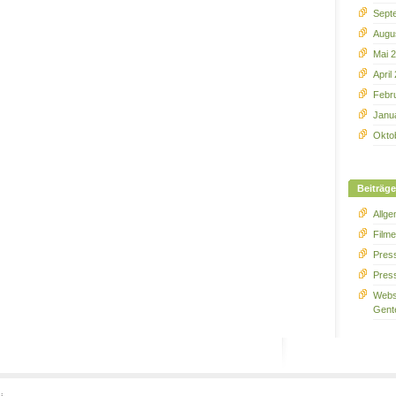
Sept
Augu
Mai 
April
Febr
Janu
Okto
Beiträge
Allge
Film
Press
Pres
Webs
Gent