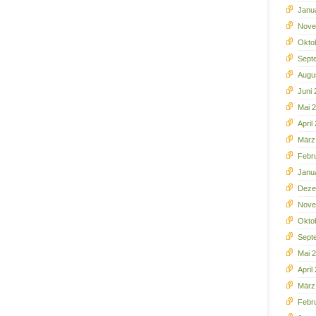
Janu
Nove
Okto
Sept
Augu
Juni
Mai 
April
März
Febr
Janu
Deze
Nove
Okto
Sept
Mai 
April
März
Febr