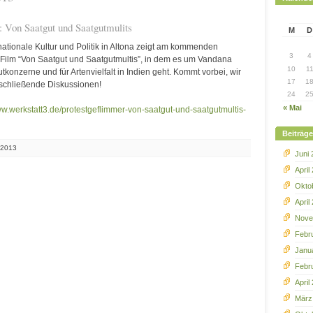
: Von Saatgut und Saatgutmulits
M
D
rnationale Kultur und Politik in Altona zeigt am kommenden
3
4
n Film “Von Saatgut und Saatgutmultis”, in dem es um Vandana
10
1
onzerne und für Artenvielfalt in Indien geht. Kommt vorbei, wir
17
1
schließende Diskussionen!
24
2
« Mai
ww.werkstatt3.de/protestgeflimmer-von-saatgut-und-saatgutmultis-
Beiträg
 2013
Juni
April
Okto
April
Nove
Febr
Janu
Febr
April
März