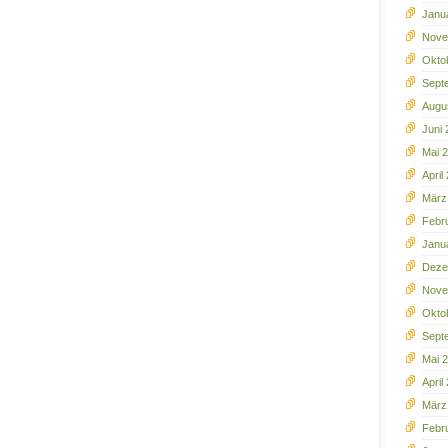
Janu
Nove
Okto
Sept
Augu
Juni
Mai 
April
März
Febr
Janu
Deze
Nove
Okto
Sept
Mai 
April
März
Febr