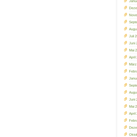
Janu
Deze
Nove
Sept
Augu
Juli 
Juni 
Mai 
April
März
Febr
Janu
Sept
Augu
Juni
Mai 
April
Febr
Deze
Okto