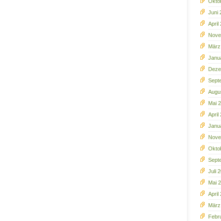
Okto
Juni
April
Nove
März
Janu
Deze
Sept
Augu
Mai 
April
Janu
Nove
Okto
Sept
Juli 
Mai 
April
März
Febr