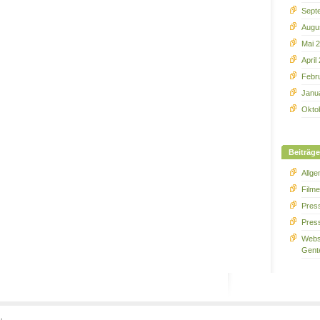
Sept
Augu
Mai 
April
Febr
Janu
Okto
Beiträge
Allge
Film
Press
Pres
Webs
Gent