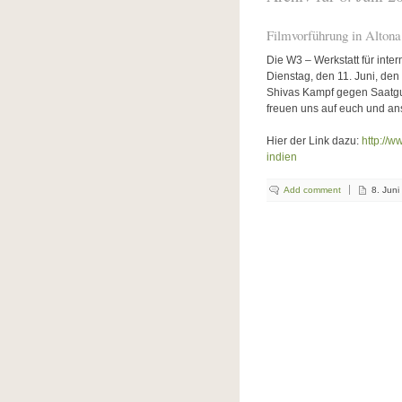
Filmvorführung in Altona
Die W3 – Werkstatt für inte
Dienstag, den 11. Juni, de
Shivas Kampf gegen Saatgutk
freuen uns auf euch und an
Hier der Link dazu:
http://w
indien
Add comment
8. Juni