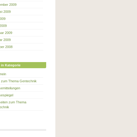
ember 2009
st 2009
2009
 2009
uar 2009
ar 2009
ber 2008
 in Kategorie
mein
e zum Thema Gentechnik
emitteilungen
sespiegel
eiten zum Thema
echnik