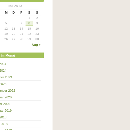
Juni 2013
M
D
F
S
S
1
2
5
6
7
8
9
1
12
13
14
15
16
8
19
20
21
22
23
5
26
27
28
29
30
Aug »
e im Monat
 2024
 2024
ber 2023
 2023
mber 2022
uar 2020
ar 2020
uar 2019
 2018
 2018