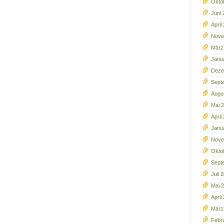
Okto
Juni
April
Nove
März
Janu
Deze
Sept
Augu
Mai 
April
Janu
Nove
Okto
Sept
Juli 
Mai 
April
März
Febr