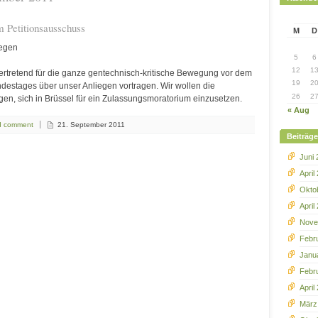
 Petitionsausschuss
M
D
legen
5
6
12
1
ertretend für die ganze gentechnisch-kritische Bewegung vor dem
19
2
destages über unser Anliegen vortragen. Wir wollen die
26
2
en, sich in Brüssel für ein Zulassungsmoratorium einzusetzen.
« Aug
d comment
21. September 2011
Beiträg
Juni
April
Okto
April
Nove
Febr
Janu
Febr
April
März