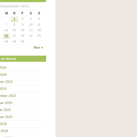
September 2011
M
D
F
S
S
1
2
3
4
7
8
9
10
11
3
14
15
16
17
18
0
21
22
23
24
25
7
28
29
30
Nov »
e im Monat
 2024
 2024
ber 2023
 2023
mber 2022
uar 2020
ar 2020
uar 2019
 2018
 2018