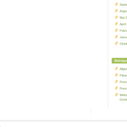
Sept
Augu
Mai 
April
Febr
Janu
Okto
Beiträge
Allge
Film
Press
Pres
Webs
Gent