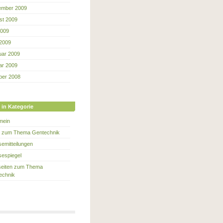
ember 2009
st 2009
2009
 2009
uar 2009
ar 2009
ber 2008
 in Kategorie
mein
e zum Thema Gentechnik
emitteilungen
sespiegel
eiten zum Thema
echnik