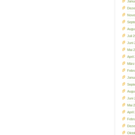
Janu
Deze
Nove
Sept
Augu
Juli 
Juni 
Mai 
April
März
Febr
Janu
Sept
Augu
Juni
Mai 
April
Febr
Deze
Okto