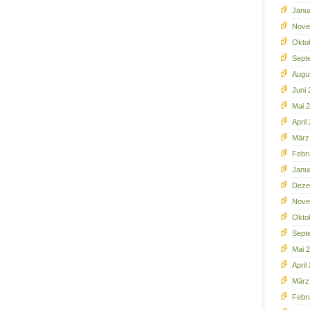
Janu
Nove
Okto
Sept
Augu
Juni
Mai 
April
März
Febr
Janu
Deze
Nove
Okto
Sept
Mai 
April
März
Febr